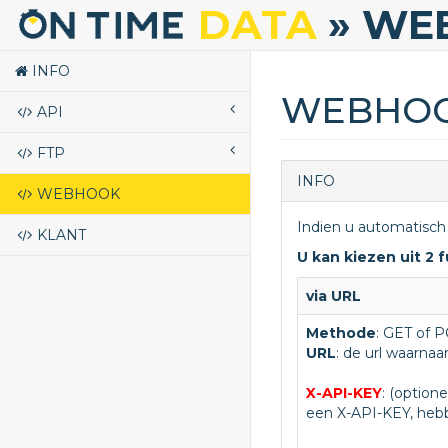
DATA
» WE
INFO
WEBHO
API
FTP
INFO
WEBHOOK
Indien u automatisch
KLANT
U kan kiezen uit 2 f
via URL
Methode
: GET of 
URL
: de url waarna
X-API-KEY
: (option
een X-API-KEY, heb