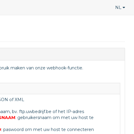
NL
ebruik maken van onze webhook-functie.
JSON of XML
naam, bv. ftp.uwbedrijf.be of het IP-adres
RSNAAM
: gebruikersnaam om met uw host te
D
: paswoord om met uw host te connecteren