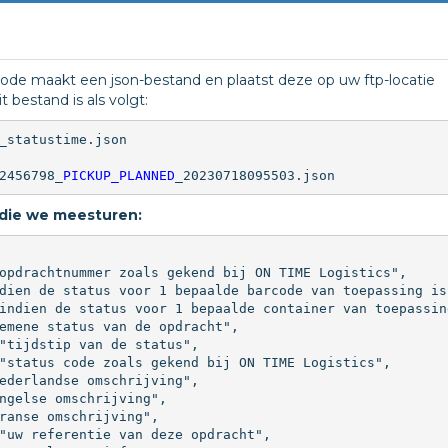
e maakt een json-bestand en plaatst deze op uw ftp-locatie
 bestand is als volgt:
_statustime.json

2456798_
PICKUP_PLANNED
_20230718095503.json
n die we meesturen:
opdrachtnummer zoals gekend bij ON TIME Logistics",

dien de status voor 1 bepaalde barcode van toepassing is
indien de status voor 1 bepaalde container van toepassin
emene status van de opdracht",

"tijdstip van de status",

"status code zoals gekend bij ON TIME Logistics",

ederlandse omschrijving",

ngelse omschrijving",

ranse omschrijving",

"uw referentie van deze opdracht",
