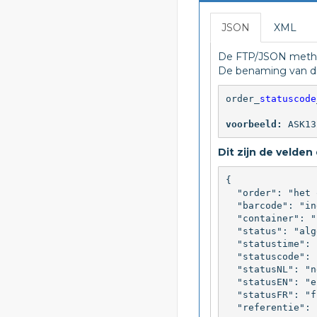
JSON
XML
De FTP/JSON method
De benaming van dit
order_
statuscode
voorbeeld:
 ASK13
Dit zijn de velde
{

  "order": "het 
  "barcode": "in
  "container": "
  "status": "alg
  "statustime": 
  "statuscode": 
  "statusNL": "n
  "statusEN": "e
  "statusFR": "f
  "referentie": 