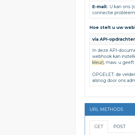
E-mail:
: U kan ons (
connectie probleem, 
Hoe stelt u uw webh
via API-opdrachte
In deze API-docume
webhook kan instel
kleur)
, maw. u geef
OPGELET: de velden
alsnog door ons adm
URL METHODS
GET
POST