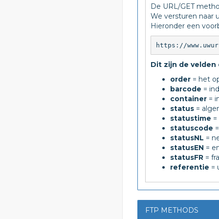
De URL/GET methode
We versturen naar 
Hieronder een voor
https://www.uwur
Dit zijn de velde
order
= het o
barcode
= ind
container
= i
status
= alge
statustime
= 
statuscode
=
statusNL
= ne
statusEN
= en
statusFR
= fr
referentie
= 
FTP METHODS