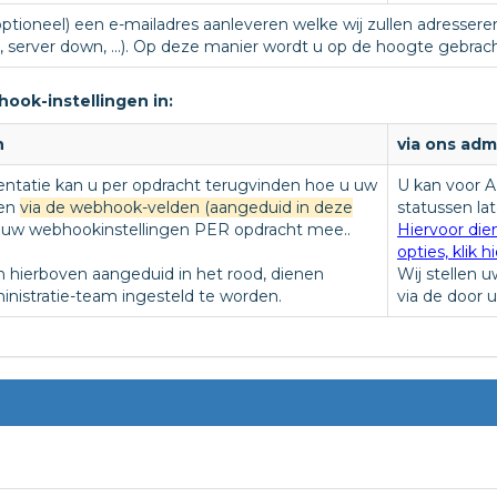
optioneel) een e-mailadres aanleveren welke wij zullen adressere
server down, ...). Op deze manier wordt u op de hoogte gebracht v
ook-instellingen in:
n
via ons adm
ntatie kan u per opdracht terugvinden hoe u uw
U kan voor A
len
via de webhook-velden (aangeduid in deze
statussen la
t uw webhookinstellingen PER opdracht mee..
Hiervoor die
opties, klik hi
 hierboven aangeduid in het rood, dienen
Wij stellen 
inistratie-team ingesteld te worden.
via de door