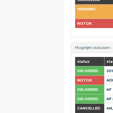
WARNING
NOTOK
Mogelijke statussen :
status
st
DELIVERED
20
NOTOK
AD
DELIVERED
AF
DELIVERED
AF
CANCELLED
AN