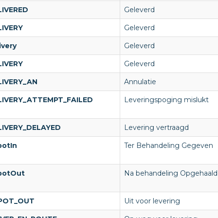
LIVERED
Geleverd
LIVERY
Geleverd
ivery
Geleverd
LIVERY
Geleverd
LIVERY_AN
Annulatie
LIVERY_ATTEMPT_FAILED
Leveringspoging mislukt
LIVERY_DELAYED
Levering vertraagd
potIn
Ter Behandeling Gegeven
potOut
Na behandeling Opgehaald
POT_OUT
Uit voor levering