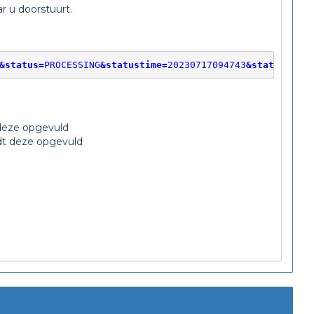
 u doorstuurt.
&status=
PROCESSING
&statustime=
20230717094743
&statuscode=
 deze opgevuld
rdt deze opgevuld