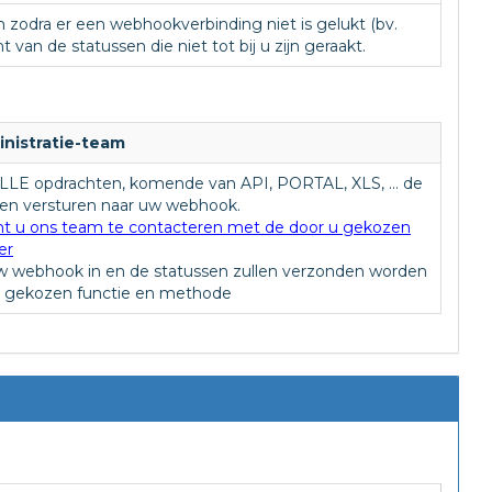
n zodra er een webhookverbinding niet is gelukt (bv.
an de statussen die niet tot bij u zijn geraakt.
inistratie-team
LLE opdrachten, komende van API, PORTAL, XLS, ... de
ten versturen naar uw webhook.
nt u ons team te contacteren met de door u gekozen
er
uw webhook in en de statussen zullen verzonden worden
 u gekozen functie en methode