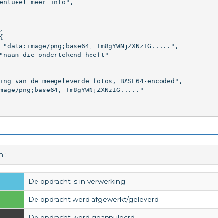
entueel meer info",





 "data:image/png;base64, Tm8gYWNjZXNzIG.....",

"naam die ondertekend heeft"

ing van de meegeleverde fotos, BASE64-encoded",

mage/png;base64, Tm8gYWNjZXNzIG....."

 :
De opdracht is in verwerking
De opdracht werd afgewerkt/geleverd
De opdracht werd geannuleerd