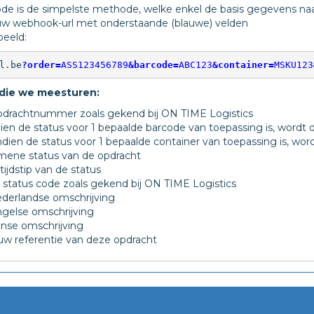
 is de simpelste methode, welke enkel de basis gegevens naar
uw webhook-url met onderstaande (blauwe) velden
beeld:
l.be
?order=
ASS123456789
&barcode=
ABC123
&container=
MSKU123
n die we meesturen:
pdrachtnummer zoals gekend bij ON TIME Logistics
ien de status voor 1 bepaalde barcode van toepassing is, wordt
ndien de status voor 1 bepaalde container van toepassing is, wo
mene status van de opdracht
tijdstip van de status
 status code zoals gekend bij ON TIME Logistics
derlandse omschrijving
gelse omschrijving
anse omschrijving
uw referentie van deze opdracht