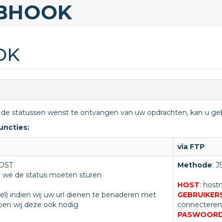
BHOOK
OK
 de statussen wenst te ontvangen van uw opdrachten, kan u g
uncties:
via FTP
POST
Methode
: 
ar we de status moeten sturen
HOST
: host
eel) indien wij uw url dienen te benaderen met
GEBRUIKE
ben wij deze ook nodig
connecteren
PASWOOR