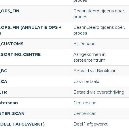
proces
_OPS_FIN
Geannuleerd tijdens oper.
proces
_OPS_FIN (ANNULATIE OPS +
Geannuleerd tijdens oper.
)
proces
_CUSTOMS
Bij Douane
_SORTING_CENTRE
Aangekomen in
sorteercentrum
l_BC
Betaald via Bankkaart
l_CA
Cash betaald
l_TR
Betaald via overschrijving
nterscan
Centerscan
NTER_SCAN
Centerscan
(DEEL 1 AFGEWERKT)
Deel 1 afgewerkt