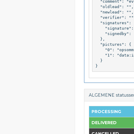
  "comment": "ev
  "oldlead": "",

  "newlead": "",

  "verifier": "",
  "signatures": {
    "signature":
    "signedby": 
  },

  "pictures": {

    "0": "opsomm
    "1": "data:i
  }

}
ALGEMENE statussen
PROCESSING
DELIVERED
CANCELLED