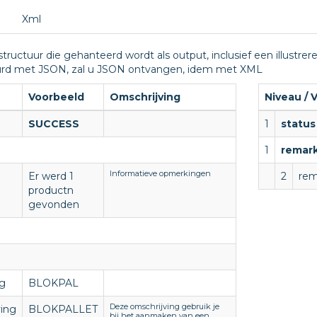
Xml
 structuur die gehanteerd wordt als output, inclusief een illustre
uurd met JSON, zal u JSON ontvangen, idem met XML
Voorbeeld
Omschrijving
Niveau / 
SUCCESS
1
status
1
remar
Informatieve opmerkingen
Er werd 1
2
rem
productn
gevonden
ng
BLOKPAL
Deze omschrijving gebruik je
ing
BLOKPALLET
bij het aanmaken van een