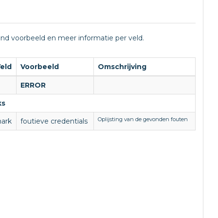
rend voorbeeld en meer informatie per veld.
Veld
Voorbeeld
Omschrijving
ERROR
ks
Oplijsting van de gevonden fouten
ark
foutieve credentials