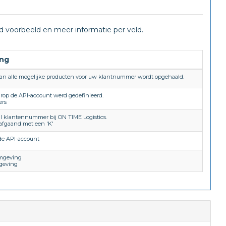
end voorbeeld en meer informatie per veld.
ing
van alle mogelijke producten voor uw klantnummer wordt opgehaald.
rop de API-account werd gedefinieerd.
ers
RI klantennummer bij ON TIME Logistics.
afgaand met een 'K'
de API-account
mgeving
geving