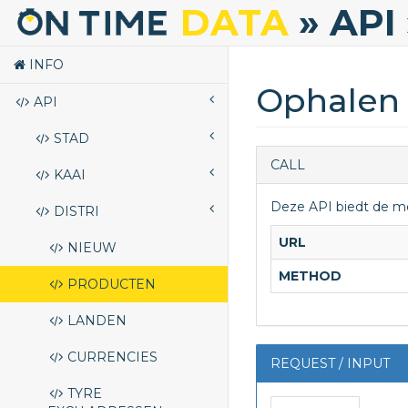
DATA
» API
INFO
Ophalen 
API
STAD
CALL
KAAI
Deze API biedt de mo
DISTRI
URL
NIEUW
METHOD
PRODUCTEN
LANDEN
CURRENCIES
REQUEST / INPUT
TYRE