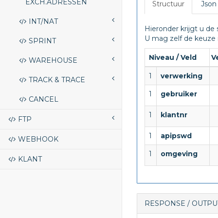
EXCH.ADRESSEN
Structuur
Json
INT/NAT
Hieronder krijgt u de 
U mag zelf de keuze 
SPRINT
Niveau / Veld
V
WAREHOUSE
1
verwerking
TRACK & TRACE
1
gebruiker
CANCEL
1
klantnr
FTP
1
apipswd
WEBHOOK
1
omgeving
KLANT
RESPONSE / OUTPU