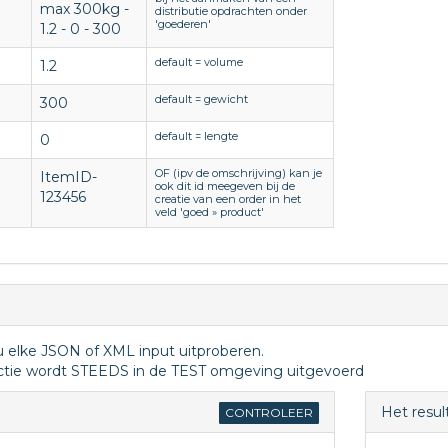
max 300kg -
distributie opdrachten onder
'goederen'
1.2 - 0 - 300
default = volume
1.2
default = gewicht
300
default = lengte
0
OF (ipv de omschrijving) kan je
ItemID-
ook dit id meegeven bij de
123456
creatie van een order in het
veld 'goed » product'
u elke JSON of XML input uitproberen.
tie wordt STEEDS in de TEST omgeving uitgevoerd
Het resul