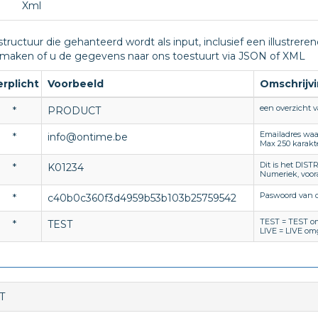
Xml
structuur die gehanteerd wordt als input, inclusief een illustrer
maken of u de gegevens naar ons toestuurt via JSON of XML
erplicht
Voorbeeld
Omschrijv
een overzicht 
*
PRODUCT
Emailadres waa
*
info@ontime.be
Max 250 karakt
Dit is het DIST
*
K01234
Numeriek, voor
Paswoord van 
*
c40b0c360f3d4959b53b103b25759542
TEST = TEST o
*
TEST
LIVE = LIVE om
T