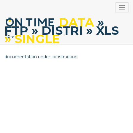
Togg
navig
DATA
»
FTP
» DISTRI
» XLS
» SINGLE
FR
documentation under construction