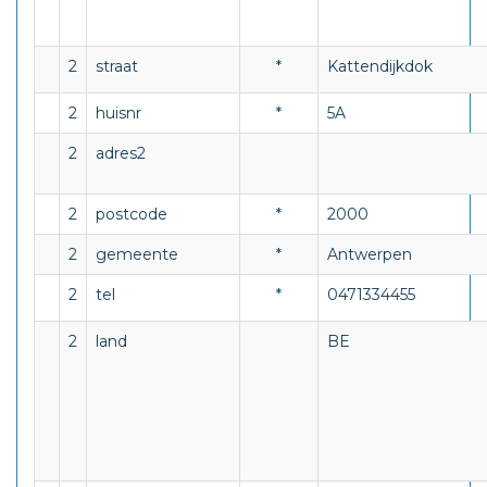
2
straat
*
Kattendijkdok
2
huisnr
*
5A
2
adres2
2
postcode
*
2000
2
gemeente
*
Antwerpen
2
tel
*
0471334455
2
land
BE