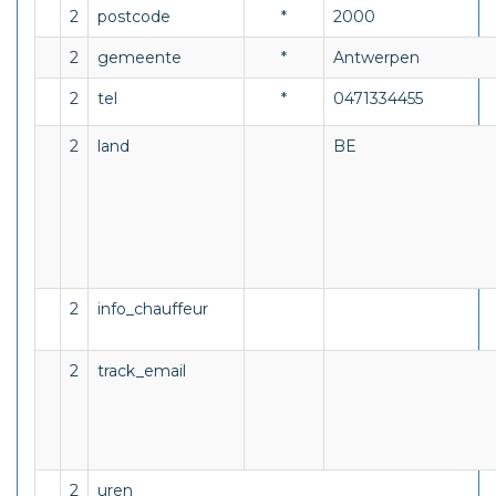
2
postcode
*
2000
2
gemeente
*
Antwerpen
2
tel
*
0471334455
2
land
BE
2
info_chauffeur
2
track_email
2
uren