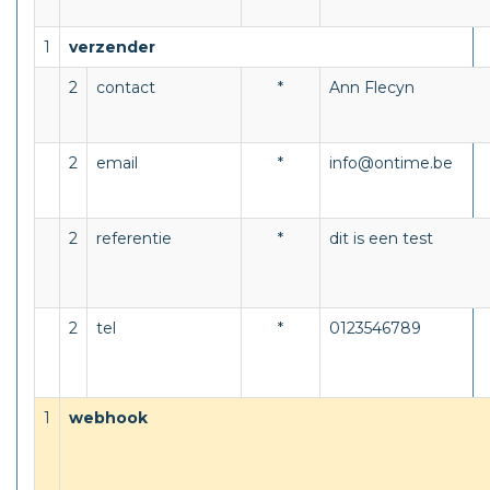
1
verzender
2
contact
*
Ann Flecyn
2
email
*
info@ontime.be
2
referentie
*
dit is een test
2
tel
*
0123546789
1
webhook