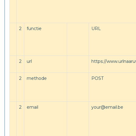
2
functie
URL
2
url
https://www.urlnaaru
2
methode
POST
2
email
your@email.be