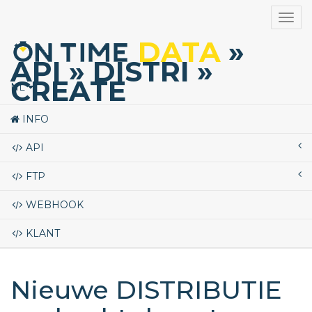
Togg
navig
DATA
»
API
» DISTRI
»
CREATE
NL
INFO
API
FTP
WEBHOOK
KLANT
Nieuwe DISTRIBUTIE