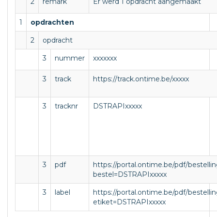
2
remark
Er werd 1 opdracht aangemaakt
1
opdrachten
2
opdracht
3
nummer
xxxxxxx
3
track
https://track.ontime.be/xxxxx
3
tracknr
DSTRAPIxxxxx
3
pdf
https://portal.ontime.be/pdf/bestelli
bestel=DSTRAPIxxxxx
3
label
https://portal.ontime.be/pdf/bestelli
etiket=DSTRAPIxxxxx